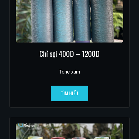
Chỉ sợi 400D – 1200D
Tone xám
TÌM HIỂU