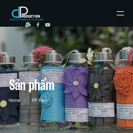
S
ả
n
p
h
ẩ
m
Home
PP Yarn