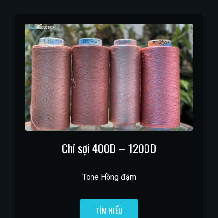
Chỉ sợi 400D – 1200D
Tone Hồng đậm
TÌM HIỂU